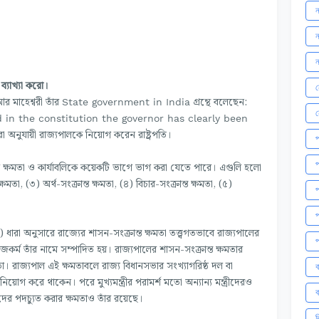
ন
ন
ন
ব্যাখ্যা করো।
ন
 আর মাহেশ্বরী তাঁর
গ্রন্থে বলেছেন:
State government in India
d in the constitution the governor has clearly been
 অনুযায়ী রাজ্যপালকে নিয়োগ করেন রাষ্ট্রপতি।
প
প
 ক্ষমতা ও কার্যাবলিকে কয়েকটি ভাগে ভাগ করা যেতে পারে। এগুলি হলো
ষমতা, (৩) অর্থ-সংক্রান্ত ক্ষমতা, (৪) বিচার-সংক্রান্ত ক্ষমতা, (৫)
প
প
ধারা অনুসারে রাজ্যের শাসন-সংক্রান্ত ক্ষমতা তত্ত্বগতভাবে রাজ্যপালের
প
াজকর্ম তাঁর নামে সম্পাদিত হয়। রাজ্যপালের শাসন-সংক্রান্ত ক্ষমতার
্ষমতা। রাজ্যপাল এই ক্ষমতাবলে রাজ্য বিধানসভার সংখ্যাগরিষ্ঠ দল বা
ব
নিয়োগ করে থাকেন। পরে মুখ্যমন্ত্রীর পরামর্শ মতো অন্যান্য মন্ত্রীদেরও
ব
্রীদের পদচ্যুত করার ক্ষমতাও তাঁর রয়েছে।
ব