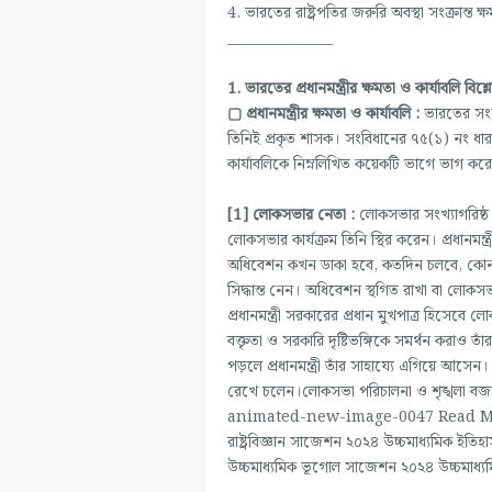
4. ভারতের রাষ্ট্রপতির জরুরি অবস্থা সংক্রান্
________________
1. ভারতের প্রধানমন্ত্রীর ক্ষমতা ও কার্যাবলি বিশ
▢ প্রধানমন্ত্রীর ক্ষমতা ও কার্যাবলি :
ভারতের সংসদী
তিনিই প্রকৃত শাসক। সংবিধানের ৭৫(১) নং ধারা অনুসা
কার্যাবলিকে নিম্নলিখিত কয়েকটি ভাগে ভাগ
[1] লোকসভার নেতা :
লোকসভার সংখ্যাগরিষ্ঠ দ
লোকসভার কার্যক্রম তিনি স্থির করেন। প্রধানমন
অধিবেশন কখন ডাকা হবে, কতদিন চলবে, কোন ক
সিদ্ধান্ত নেন। অধিবেশন স্থগিত রাখা বা লোকসভ
প্রধানমন্ত্রী সরকারের প্রধান মুখপাত্র হিসেবে 
বক্তৃতা ও সরকারি দৃষ্টিভঙ্গিকে সমর্থন করাও তাঁর
পড়লে প্রধানমন্ত্রী তাঁর সাহায্যে এগিয়ে আসেন। 
রেখে চলেন।লোকসভা পরিচালনা ও শৃঙ্খলা বজায় রা
animated-new-image-0047 Read More ..
রাষ্ট্রবিজ্ঞান সাজেশন ২০২৪ উচ্চমাধ্যমিক ইত
উচ্চমাধ্যমিক ভূগোল সাজেশন ২০২৪ উচ্চমাধ