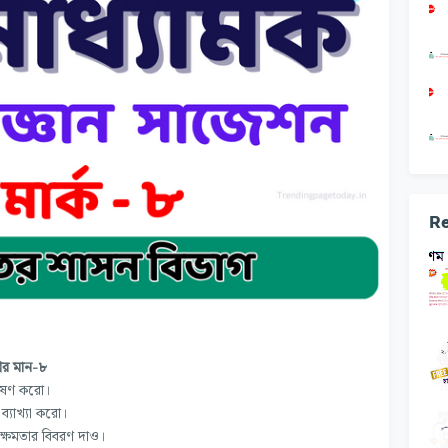
Re
্নের মান-৮
্লেষণ করো।
ব্যাখ্যা করো।
ন ক্ষমতার বিবরণ দাও।