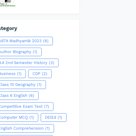
tegory
ABTA Madhyamik 2023
(6)
Author Biography
(1)
B.A 2nd Semester History
(3)
Business
(1)
CDP
(2)
Class 10 Geography
(1)
Class 6 English
(6)
Competitive Exam Test
(7)
Computer MCQ
(1)
DElEd
(1)
English Comprehension
(1)