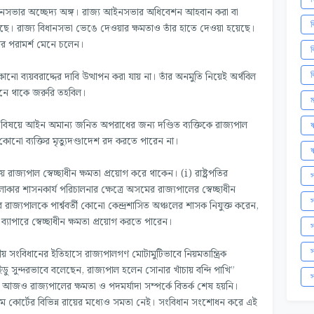
ইনসভার অচ্ছেদ্য অঙ্গ। রাজ্য আইনসভার অধিবেশন আহবান করা বা
ব
েছে। রাজ্য বিধানসভা ভেঙে দেওয়ার ক্ষমতাও তাঁর হাতে দেওয়া হয়েছে।
্রীর পরামর্শ মেনে চলেন।
ব
ব
নো ব্যয়বরাদ্দের দাবি উত্থাপন করা যায় না। তাঁর অনমুতি নিয়েই অর্থবিল
ধানে থাকে জরুরি তহবিল।
ম
ত বিষয়ে আইন অমান্য জনিত অপরাধের জন্য দণ্ডিত ব্যক্তিকে রাজ্যপাল
ষ
কোনো ব্যক্তির মৃত্যুদণ্ডাদেশ রদ করতে পারেন না।
ষ
রাজ্যপাল স্বেচ্ছাধীন ক্ষমতা প্রয়োগ করে থাকেন। (i) রাষ্ট্রপতির
স
ার শাসনকার্য পরিচালনার ক্ষেত্রে অসমের রাজ্যপালের স্বেচ্ছাধীন
স
 রাজ্যপালকে পার্শ্ববর্তী কোনো কেন্দ্রশাসিত অঞ্চলের শাসক নিযুক্ত করেন,
যাপারে স্বেচ্ছাধীন ক্ষমতা প্রয়োগ করতে পারেন।
স
স
ীয় সংবিধানের ইতিহাসে রাজ্যপালগণ মোটামুটিভাবে নিয়মতান্ত্রিক
সুন্দরভাবে বলেছেন, রাজ্যপাল হলেন সোনার খাঁচায় বন্দি পাখি”
স
িকারী। আজও রাজ্যপালের ক্ষমতা ও পদমর্যাদা সম্পর্কে বিতর্ক শেষ হয়নি।
িম কোর্টের বিভিন্ন রায়ের মধ্যেও সমতা নেই। সংবিধান সংশোধন করে এই