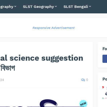
graphy
SLST Geography
SLST Bengali
Responsive Advertisement
Fo
cal science suggestion
বিভাগ
Po
0
024