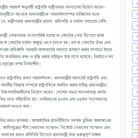
্ত্রীর পরামর্শ অনুযায়ী রাষ্ট্রপতি মন্ত্রীসভার সদস্যদের নিয়োগ করেন।
পাতদৃষ্টিতে অনেকে প্রধানমন্ত্রীকে ‘সমমর্যাদাসম্পন্ন ব্যক্তিদের মধ্যে
ন্ত্রীসভায় প্রধানমন্ত্রীর প্রভাব, প্রতিপত্তি ও মর্যাদা সবচেয়ে বেশি।
ানমন্ত্রী লোকসভার সংখ্যাগরিষ্ঠ দলের বা জোটের নেতা হিসেবে কাজ
া জোটের মর্যাদা অক্ষুণ্ণ রেখে চলতে হয়। দল বা জোটের ঐক্য এবং
ওয়া প্রতিশ্রুতি সরকারি কাজকর্মের মাধ্যমে রূপায়ণ করার ব্যাপারে তাঁকে
প্রিয়তা রক্ষা ও বৃদ্ধি করার দায়িত্বও তাঁর হাতে রয়েছে। নির্বাচনে দল
ষ নেতৃত্বের ওপর নির্ভরশীল।
 হলেন রাষ্ট্রপতির প্রধান পরামর্শদাতা। প্রধানমন্ত্রীর মাধ্যমেই রাষ্ট্রপতি এবং
াবতীয় সিদ্ধান্ত সম্পর্কে রাষ্ট্রপতিকে অবহিত করার দায়িত্ব প্রধানমন্ত্রীর।
ারের উচ্চপদাধিকারীদের নিয়োগ করেন। দেশের সমগ্র শাসনব্যবস্থা কার্যত
ে রাষ্ট্রপতির নামে পরিচালিত হয়। সংবিধানের ৪২তম এবং ৪৪তম সংশোধনের
র পরামর্শ মানতে বাধ্য।
্ট্রনীতির প্রধান রূপকার। আন্তর্জাতিক রাজনীতিতে সদর্থক ভূমিকা অবলম্বনের
অ
মেলন, জাতিপুঞ্জের শীর্ষ নেতাদের সম্মেলন, নির্জোট নেতাদের সম্মেলন এবং
ের প্রধান প্রতিনিধি হিসেবে প্রধানমন্ত্রী তাঁর গুরুত্বপূর্ণ বক্তব্য
আ