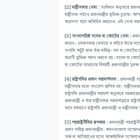
[2] মন্ত্রীসভার নেতা :
সংবিধান অনুসারে প্রধানমন
মন্ত্রীসভা গঠনে প্রধানমন্ত্রীর ভূমিকা চূড়ান্ত। আ
অগ্রগণ্য' বলে অভিহিত করলেও, এটা দেখা যায় যে, ম
[3] সংখ্যাগরিষ্ঠ দলের বা জোটের নেতা :
প্রধ
করেন। লোকসভার ভেতরে ও বাইরে তাঁকে দলের ব
সংহতি অটুট রাখা তাঁর দায়িত্ব। দল বা জোটের দে
অগ্রণী ভূমিকা পালন করতে হয়। দলের বা জোটের জন
বা জোটের সাফল্যের বিষয়টি প্রধানমন্ত্রীর সুদক্
[4] রাষ্ট্রপতির প্রধান পরামর্শদাতা :
প্রধানমন্ত্রী
মন্ত্রীসভার মধ্যে সংযোগ স্থাপিত হয়। মন্ত্রীসভার য
রাষ্ট্রপতি প্রধানমন্ত্রীর পরামর্শ অনুসারে সরক
প্রধানমন্ত্রী ও তাঁর মন্ত্রীসভার পরামর্শক্রম
ফলে বর্তমানে রাষ্ট্রপতি প্রধানমন্ত্রী ও মন্ত্রীসভা
[5] পররাষ্ট্রনীতির রূপকার :
প্রধানমন্ত্রী পররাষ
প্রধান দায়িত্ব প্রধানমন্ত্রীর। কমনওয়েলথ সম্
সার্ক বা আসিয়ানের মতো আন্তর্জাতিক সম্মেলনে ভারত