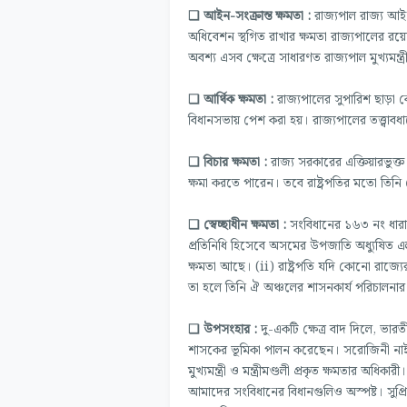
❏ আইন-সংক্রান্ত ক্ষমতা :
রাজ্যপাল রাজ্য আ
অধিবেশন স্থগিত রাখার ক্ষমতা রাজ্যপালের রয়
অবশ্য এসব ক্ষেত্রে সাধারণত রাজ্যপাল মুখ্যমন্ত
❏ আর্থিক ক্ষমতা :
রাজ্যপালের সুপারিশ ছাড়া কো
বিধানসভায় পেশ করা হয়। রাজ্যপালের তত্ত্বাব
❏ বিচার ক্ষমতা :
রাজ্য সরকারের এক্তিয়ারভুক্
ক্ষমা করতে পারেন। তবে রাষ্ট্রপতির মতো তিনি 
❏ স্বেচ্ছাধীন ক্ষমতা :
সংবিধানের ১৬৩ নং ধারায় 
প্রতিনিধি হিসেবে অসমের উপজাতি অধ্যুষিত এলাক
ক্ষমতা আছে। (ii) রাষ্ট্রপতি যদি কোনো রাজ্যের
তা হলে তিনি ঐ অঞ্চলের শাসনকার্য পরিচালনার ব্
❏ উপসংহার :
দু-একটি ক্ষেত্র বাদ দিলে, ভারত
শাসকের ভূমিকা পালন করেছেন। সরোজিনী নাইডু 
মুখ্যমন্ত্রী ও মন্ত্রীমণ্ডলী প্রকৃত ক্ষমতার অধ
আমাদের সংবিধানের বিধানগুলিও অস্পষ্ট। সুপ্র