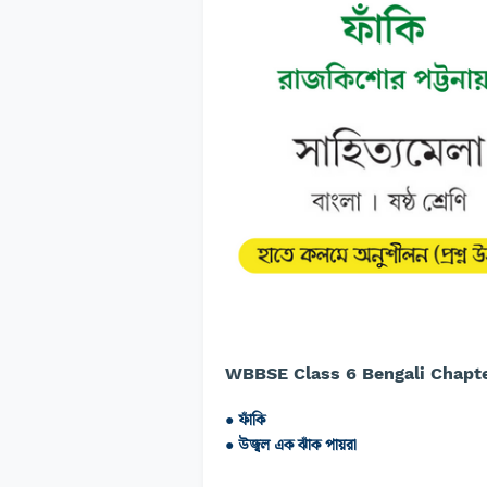
WBBSE Class 6 Bengali Chapte
● ফাঁকি
● উজ্বল এক ঝাঁক পায়রা