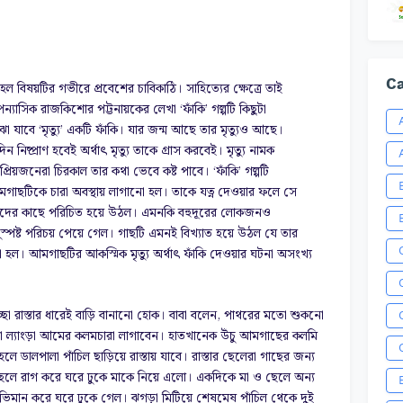
Ca
 বিষয়টির গভীরে প্রবেশের চাবিকাঠি। সাহিত্যের ক্ষেত্রে
তাই
ন্যাসিক রাজকিশোর পট্টনায়কের লেখা ‘ফাঁকি’ গল্পটি কিছুটা
োঝা যাবে ‘মৃত্যু’ একটি ফাঁকি। যার জন্ম আছে তার মৃত্যুও আছে।
িষ্প্রাণ হবেই অর্থাৎ মৃত্যু তাকে গ্রাস করবেই। মৃত্যু নামক
প্রিয়জনেরা চিরকাল তার কথা ভেবে কষ্ট পাবে। ‘ফাঁকি’ গল্পটি
াছটিকে চারা অবস্থায় লাগানো হল। তাকে যত্ন দেওয়ার ফলে সে
দের কাছে পরিচিত হয়ে উঠল। এমনকি বহুদূরের লোকজনও
পষ্ট পরিচয় পেয়ে গেল। গাছটি এমনই বিখ্যাত হয়ে উঠল যে তার
হল। আমগাছটির আকস্মিক মৃত্যু অর্থাৎ ফাঁকি দেওয়ার ঘটনা অসংখ্য
্ছা রাস্তার ধারেই বাড়ি বানানো হোক। বাবা বলেন, পাথরের
মতো শুকনো
নো ল্যাংড়া আমের কলমচারা লাগাবেন। হাতখানেক
উঁচু আমগাছের কলমি
 ডালপালা পাঁচিল ছাড়িয়ে রাস্তায় যাবে।
রাস্তার ছেলেরা গাছের জন্য
েলে রাগ করে ঘরে ঢুকে মাকে নিয়ে
এলো। একদিকে মা ও ছেলে অন্য
ে অভিমান করে ঘরে ঢুকে গেল।
ঝগড়া মিটিয়ে শেষমেষ পাঁচিল থেকে দুই