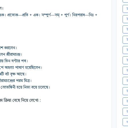
বল।
ই
ক। প্রত্যেক—প্রতি + এক। সম্পূর্ণ—সম্ + পূর্ণ।
নিরপরাধ—নিঃ +
ই
ই
রবেশ করলেন।
ই
ন শ্রীরামচন্দ্র।
ই
রায় তিন ঘণ্টার পথ।
ে অহল্যা পাষাণ হয়েছিলেন।
উ
কটি বট বৃক্ষ আছে।
রামচন্দ্রের পরম মিত্র।
উ
্রোতস্বিনী হয়ে নিত্য বয়ে চলেছে।
উ
 ক্রিয়া বেছে নিয়ে লেখো :
উ
উ
দ