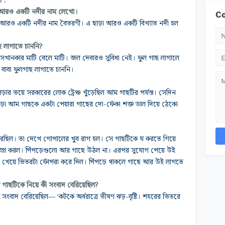
ো :
আরও একটি নদীর নাম লেখো।
Co
র আরও একটি নদীর নাম বৈতরণী। এ ছাড়া আরও একটি বিখ্যাত নদী হল
ছ লাগাতে চাননি?
সেখানকার মাটি বেলে মাটি। জল দেবারও সুবিধা নেই। ফুল গাছ
লাগালে
াবা ফুলগাছ লাগাতে চাননি।
ড়ার ভয়ে সরকারের লোক ট্রেঞ্চ খুঁড়েছিল আম গাছটির
পর্যন্ত। সেদিন
ড়া আম গাছকে একটা পেয়ারা গাছের দো-ফেঁকা
শক্ত ডাল দিয়ে ঠেকো
া করছিল। তা দেখে গোপালের খুব রাগ হল। সে গাছটিকে য
করতে গিয়ে
 স্প্রে করল। পিঁপড়েগুলো আর গাছে উঠল না। এরপর
সুযোগ পেয়ে উই
 খেয়ে ভিতরটা ফোঁপরা করে দিল। পিঁপড়ে
থাকলে গাছে আর উই লাগতে
াছটিকে নিয়ে কী সংবাদ বেরিয়েছিল?
্ত সংবাদ বেরিয়েছিল—
‘কটকে অর্ধরাত্রে ভীষণ ঝড়-বৃষ্টি। শহরের ভিতরে