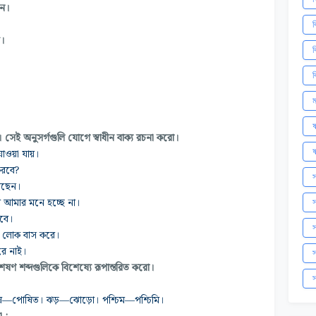
েন।
ব
ি।
ব
ব
ম
ষ
। সেই অনুসর্গগুলি যোগে স্বাধীন বাক্য রচনা করো।
ষ
াওয়া যায়।
করবে?
স
়েছেন।
 আমার মনে হচ্ছে না।
স
াবে।
স
েক লোক বাস করে।
রে নাই।
স
েষণ শব্দগুলিকে বিশেষ্যে রূপান্তরিত করো।
স
—পোষিত। ঝড়—ঝোড়ো। পশ্চিম—পশ্চিমি।