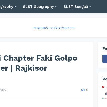
graphy
SLST Geography
SLST Bengali
Responsive Advertisement
Fo
i Chapter Faki Golpo
r | Rajkisor
Po
0
2022