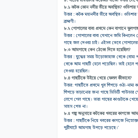
৮. নীচের প্রশ্নগুলির কয়েকটি বাক্যে উত্তর লেখ
৮.১ কটক কোন নদীর তীরে অবস্থিত? ওডিশার
উত্তর : কটক মহানদীর তীরে অবস্থিত। ওডিশা
ব্রাহ্মণী।
৮.২ গোপালের বাবা প্রথমে কেন বাগানে ফুলগা
উত্তর : গোপালের বাবা যেখানে জমি কিনলেন 
গাছে জল দেওয়া চাই। এইসব ভেবে গোপালের ব
৮.৩ আমগাছে কেন ঠেকো দিতে হয়েছিল?
উত্তর :
যুদ্ধের সময় উড়োজাহাজ থেকে বোমা প
থেকে আম গাছটি হেলে পড়েছিল। তাই হেলে প
দেওয়া হয়েছিল।
৮.৪ গাছটিকে উইয়ে খেয়ে ফেলল কীভাবে?
উত্তর:
গাছটিতে প্রথমে খুব পিঁপড়ে ওঠা-নাম
পিঁপড়ে তাড়ানোর জন্য গাছে ডিডিটি পাউডার
লেগে গেল গাছে। তারা গাছের কাণ্ডটাকে খেয়ে
সাহস পেত না।
৮.৫ গল্প অনুসারে কটকের খবরের কাগজে আম গ
উত্তর : গাছটিকে নিয়ে খবরের কাগজে নিম্নোক
পুরীঘাটে আমগাছ উপড়ে পড়েছে।'