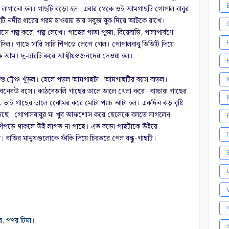
াছ লাগানো হল।
গাছটি বড়ো হল। এবার থেকে ওই আমগাছটি গোপাল বাবুর
ছটি
নদীর ধারের গরম হাওয়ায় তার সবুজ বুক দিয়ে আটকে রাখে।
বসে গল্প করে, গল্প লেখে। গাছের পাতা পূজা, বিয়েবাড়ি, পালাপার্বণে
দিল। গাছে সারি সারি পিঁপড়ে লেগে গেল। গোপালবাবু ডিডিটি দিয়ে
-টক আম। দু-চারটি করে আত্মীয়স্বজনদের দেওয়া হল।
ত ট্রেঞ্চ খুঁড়ল। হেলে পড়ল আমগাছটা।
আমগাছটির বয়স বাড়ল।
ে বেনেবউ বসে। কাঠবেড়ালি গাছের ডালে ডালে খেলা করে। বাচ্চারা গাছের
়, তাই গাছের ডালে ঝোেমর করে মোটা প্যাচ আটা হল। একদিন ঝড় বৃষ্টি
়েছে। গোপালবাবুর মা খুব আফশোস করে ছেলেকে বলতে লাগলেন
? পিঁপড়ে থাকলে উই লাগত না গাছে। এত বড়ো গাছটাকে উইয়ে
। বাড়ির মানুষগুলোকে ফাঁকি দিয়ে চিরতরে গেল বন্ধু-গাছটি।
অ
ঘর, পথর ঢিমা।
আ