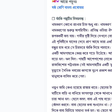
আরো পড়ুনঃ
ষষ্ঠ শ্রেণি বাংলা প্রশ্নোত্তর
❐
ফাঁকি
গল্পটি
র
বিষয়বস্তু :
নামকরণ কোনো রচনার চিহ্ন শুধু নয়। নামকরণ হল
নামকরণের গুরুত্ব অপরিসীম। প্রসিদ্ধ ওডিয়া ঔপ
রূপকধর্মী বলা যায়। গভীর দৃষ্টি দিয়ে দেখলে ব
এই পৃথিবীতে যাদের দেহে প্রাণ আছে তারা একদিন ন
বন্ধুর হাত ধরে সে চিরতরে ফাঁকি দিয়ে পালাবে। 
একটি আমগাছকে কেন্দ্র করে গড়ে উঠেছে। আমগ
বড়ো হল। ফল দিল। গাছটি আশেপাশের লোকে
রাজকিশোর পট্টনায়ক
সেই আমগাছটির একটি সুস্
মৃত্যুতে দৈনিক
খবরের কাগজে দুঃখ প্রকাশ করা 
মানুষকে
ব্যথিত করে গেল।
নতুন জমি কেনা হয়েছে রাস্তার ধারে। ছেলের ইচ
মাটিতে বাড়ি না বানিয়ে ভাগলপুর থেকে আনা
চারা আনা হল। ছেলে বলল, বাবা এই গাছ বড়ো হলে
কোঁদল করবে। বাবা ছেলের কথা শুনলেন না। ছ
দিকে বাবা মিলিয়ে সামান্য তর্ক হল। মা-ছেল