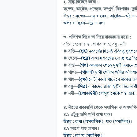
২. সন্ধি বিচ্ছেদ করো :
সন্দেহ, আষ্টেক, প্রত্যেক, সম্পূর্ণ, নিরপরাধ, দুর্
উত্তর : সন্দেহ—সম্ + দেহ। আষ্টেক—অষ্ট + এ
অপরাধ। দুর্বল—দুঃ + বল।
৩.
প্রতিশব্দ লিখে তা দিয়ে বাক্যরচনা করো :
বাড়ি, ছেলে, রাস্তা, পাথর, গাছ, বন্ধু, নদী।
✹ বাড়ি—
(গৃহ)
নববর্ষের দিনেই রবিবাবু গৃহপ্
✹ ছেলে—
(পুত্র)
রাজা দশরথের জ্যেষ্ঠ পুত্র ছিলে
✹ রাস্তা—
(পথ)
কলকাতা থেকে মুম্বাই বিমানে প্
✹ পাথর—
(পাষাণ)
স্বামী গৌতম ঋষির অভিশাপ
✹
গাছ
—
(বৃক্ষ)
বোটানিকাল গার্ডেনে প্রকাণ্ড এ
✹ বন্ধু—
(মিত্র)
বানরদের রাজা সুগ্রীব ছিলেন শ্রী
✹
নদী
—
(স্রোতস্বিনী)
গোমুখ থেকে গঙ্গা প্রবল স
৪. নীচের বাক্যগুলি থেকে সমাপিকা ও অসমাপিকা
৪.১ এটুকু জমি খালি রাখা যাক।
উত্তর : রাখা (অসমাপিকা), যাক (সমাপিকা)।
৪.২ আগে গাছ লাগাব।
উত্তর :
লাগাব (সমাপিকা)।