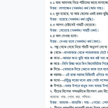
৫.১ বাবা আমগাছ নিয়ে পাঁচিলের কাছে লাগাচ্ছ
উত্তর : লাগাচ্ছেন (সকর্মক) কর্ম (আম গাছ)।
৫.২ খুব হয়েছে, মা আর ছেলের একই রকম বুদ্ধ
উত্তর :
হয়েছে (সকর্মক) কৰ্ম (বুদ্ধি)।
৫.৩ আপন চেষ্টাতেই গাছটি বেড়েছে।
উত্তর :
বেড়েছে (সকর্মক) গাছটি (কর্ম)।
৫.৪ জল দেওয়া হলো।
উত্তর : দেওয়া হলো (সকর্মক) কর্ম (জল)।
৬. গল্প থেকে বেছে নিয়ে পাঁচটি অনুসর্গ লেখো
✹
থেকে—
বাগবাজার থেকে শ্যামবাজার হেঁটে য
✹
জন্য—
আমার জন্য তুমি আর কত কষ্ট সহ্য 
✹
করে—
তিনি রিক্সা করে তিন কিলোমিটার গিয
✹
দিয়ে—
তোমাকে দিয়ে কোনো কাজ হবে বলে
✹
বরাবর—
এই রাস্তা বরাবর মিছিলটি এগিয়ে য
✹
মধ্যে—
এইটুকু ঘরের মধ্যে প্রায় গোটা দশ
✹
উপরে—
সবার উপরে মানুষ সত্য তাহার উপ
৭. নীচের বিশেষ্য শব্দগুলিকে বিশেষণ এবং বিশ
জাহাজ, গাছ, পোষ, ঝড়, পশ্চিম।
উত্তর : জাহাজ—জাহাজি। গাছ—গেছো। পোষ