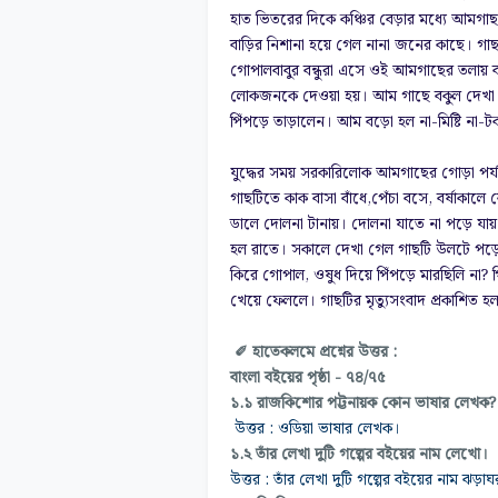
হাত ভিতরের দিকে কঞ্চির বেড়ার মধ্যে আমগ
বাড়ির নিশানা হয়ে গেল নানা জনের কাছে। গা
গোপালবাবুর বন্ধুরা এসে ওই আমগাছের তলায়
লোকজনকে দেওয়া হয়। আম গাছে বকুল
দেখা 
পিঁপড়ে তাড়ালেন। আম বড়ো হল
না-মিষ্টি না
যুদ্ধের সময় সরকারিলোক আমগাছের গোড়া পর্যন্
গাছটিতে কাক বাসা বাঁধে,
পেঁচা বসে, বর্ষাকাল
ডালে দোলনা
টানায়। দোলনা যাতে না পড়ে যায
হল রাতে।
সকালে দেখা গেল গাছটি উলটে পড
কিরে
গোপাল, ওষুধ দিয়ে পিঁপড়ে মারছিলি না
খেয়ে
ফেললে। গাছটির মৃত্যুসংবাদ প্রকাশিত হল
✐ হাতেকলমে প্রশ্নের উত্তর :
বাংলা বইয়ের পৃষ্ঠা - ৭৪/৭৫
১.১ রাজকিশোর পট্টনায়ক কোন ভাষার লেখক?
উত্তর : ওডিয়া ভাষার লেখক।
১.২ তাঁর লেখা দুটি গল্পের বইয়ের নাম লেখো।
উত্তর : তাঁর লেখা দুটি গল্পের বইয়ের নাম ঝড়া