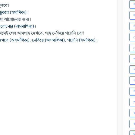
ন
ঢুকবে।
 ঢুকবে (সমাপিকা)।
ন
শেষ আলোচনার জন্য।
 আলোচনার (অসমাপিকা)।
ন
থমেই গেল আমগাছ দেখতে, গাছ নেতিয়ে পড়েনি তো?
ন
খতে (অসমাপিকা), নেতিয়ে (অসমাপিকা), পড়েনি (সমাপিকা)।
প
প
প
প
প
ব
ব
ব