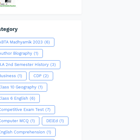
tegory
ABTA Madhyamik 2023
(6)
Author Biography
(1)
B.A 2nd Semester History
(3)
Business
(1)
CDP
(2)
Class 10 Geography
(1)
Class 6 English
(6)
Competitive Exam Test
(7)
Computer MCQ
(1)
DElEd
(1)
English Comprehension
(1)