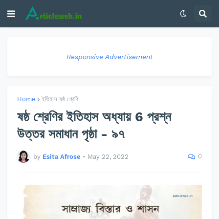
Responsive Advertisement
Home
ইতিহাস ষষ্ঠ শ্রেণি
ষষ্ঠ শ্রেণির ইতিহাস অধ্যায় 6 প্রশ্ন
উত্তর সমাধান পৃষ্ঠা - ৯৭
0
by
Esita Afrose
•
May 22, 2022