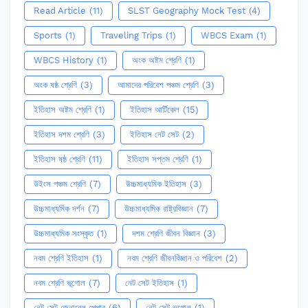
Read Article
(11)
SLST Geography Mock Test
(4)
Sports
(1)
Traveling Trips
(1)
WBCS Exam
(1)
WBCS History
(1)
অংক অষ্টম শ্রেণি
(1)
অংক ষষ্ঠ শ্রেণি
(3)
আমাদের পরিবেশ পঞ্চম শ্রেণি
(3)
ইতিহাস অষ্টম শ্রেণি
(1)
ইতিহাস আর্টিকেল
(15)
ইতিহাস দশম শ্রেণি
(3)
ইতিহাস নেট সেট
(2)
ইতিহাস ষষ্ঠ শ্রেণি
(11)
ইতিহাস সপ্তম শ্রেণি
(1)
উইংস পঞ্চম শ্রেণি
(7)
উচ্চমাধ্যমিক ইতিহাস
(3)
উচ্চমাধ্যমিক দর্শন
(7)
উচ্চমাধ্যমিক রাষ্ট্রবিজ্ঞান
(7)
উচ্চমাধ্যমিক সংস্কৃত
(1)
দশম শ্রেণি জীবন বিজ্ঞান
(3)
নবম শ্রেণি ইতিহাস
(1)
নবম শ্রেণি জীবনবিজ্ঞান ও পরিবেশ
(2)
নবম শ্রেণি ভূগোল
(7)
নেট সেট ইতিহাস
(1)
নেট সেট জেনারেল পেপার
(6)
নেট সেট ভূগোল
(1)