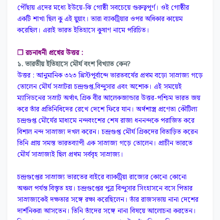
পৌঁছায় এদের মধ্যে ইউয়ে-ঝি গোষ্ঠী সবচেয়ে গুরুত্বপূর্ণ। ওই গোষ্ঠীর
একটি শাখা ছিল কু এই য়ুয়াং। তারা ব্যাকট্রিয়ার ওপর অধিকার কায়েম
করেছিল। এরাই ভারত ইতিহাসে কুষাণ নামে পরিচিত।
❐ রচনাধনী প্রশ্নের উত্তর :
১. ভারতীয় ইতিহাসে মৌর্য বংশ বিখ্যাত কেন?
উত্তর : আনুমানিক ৩২৩ খ্রিস্টপূর্বাব্দে ভারতবর্ষের প্রথম বড়ো সাম্রাজ্য গড়ে
তোলেন মৌর্য সম্রাটরা চন্দ্রগুপ্ত,বিন্দুসার এবং অশোক। এই সময়েই
ম্যাসিডনের সম্রাট অর্থাৎ গ্রিক বীর আলেকজান্ডার উত্তর-পশ্চিম ভারত জয়
করে তাঁর প্রতিনিধিদের রেখে দেশে ফিরে যান। অর্থশাস্ত্র প্রণেতা কৌটিল্য
চন্দ্রগুপ্ত মৌর্যের মাধ্যমে নন্দবংশের শেষ রাজা ধননন্দকে পরাজিত করে
বিশাল নন্দ সাম্রাজ্য দখল করেন। চন্দ্রগুপ্ত মৌর্য গ্রিকদের বিতাড়িত করেন
তিনি প্রায় সমস্ত ভারতব্যাপী এক সাম্রাজ্য গড়ে তোলেন। প্রাচীন ভারতে
মৌর্য সাম্রাজ্যই ছিল প্রথম সর্ববৃহ সাম্রাজ্য।
চন্দ্রগুপ্তের সাম্রাজ্য ভারতের বাইরে ব্যাকট্রিয়া রাজ্যের কোনো কোনো
অঞ্চল পর্যন্ত বিস্তৃত হয়। চন্দ্ৰগুপ্তের পুত্র বিন্দুসার সিংহাসনে বসে পিতার
সাম্রাজ্যকেই দক্ষতার সঙ্গে রক্ষা করেছিলেন। তাঁর রাজসভায় নানা দেশের
দার্শনিকরা আসতেন। তিনি তাঁদের সঙ্গে নানা বিষয়ে আলোচনা করতেন।