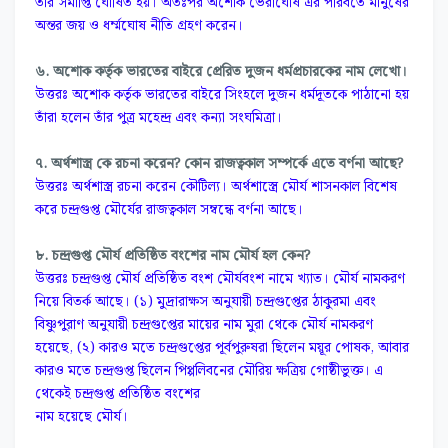
তার সমাপ্তি ঘোষিত হয়। অতঃপর অশোক ভেরীঘোষ এর পরিবর্তে মানুষের
অন্তর জয় ও ধৰ্ম্মঘোষ নীতি গ্রহণ করেন।
৬. অশোক কর্তৃক ভারতের বাইরে প্রেরিত দুজন ধর্মপ্রচারকের নাম লেখো।
উত্তরঃ অশোক কর্তৃক ভারতের বাইরে সিংহলে দুজন ধর্মদূতকে পাঠানো হয়
তাঁরা হলেন তাঁর পুত্র মহেন্দ্র এবং কন্যা সংঘমিত্রা।
৭. অর্থশাস্ত্র কে রচনা করেন? কোন রাজত্বকাল সম্পর্কে এতে বর্ণনা আছে?
উত্তরঃ অর্থশাস্ত্র রচনা করেন কৌটিল্য। অর্থশাস্ত্রে মৌর্য শাসনকাল বিশেষ
করে চন্দ্রগুপ্ত মৌর্যের রাজত্বকাল সম্বন্ধে বর্ণনা আছে।
৮. চন্দ্রগুপ্ত মৌর্য প্রতিষ্ঠিত বংশের নাম মৌর্য হল কেন?
উত্তরঃ চন্দ্রগুপ্ত মৌর্য প্রতিষ্ঠিত বংশ মৌর্যবংশ নামে খ্যাত। মৌর্য নামকরণ
নিয়ে বিতর্ক আছে। (১) মুদ্রারাক্ষস অনুযায়ী চন্দ্রগুপ্তের ঠাকুরমা এবং
বিষ্ণুপুরাণ অনুযায়ী চন্দ্রগুপ্তের মায়ের নাম মুরা থেকে মৌর্য নামকরণ
হয়েছে, (২) কারও মতে চন্দ্রগুপ্তের পূর্বপুরুষরা ছিলেন ময়ূর পোষক, আবার
কারও মতে চন্দ্রগুপ্ত ছিলেন পিপ্পলিবনের মৌরিয় ক্ষত্রিয় গোষ্ঠীভুক্ত। এ
থেকেই চন্দ্রগুপ্ত প্রতিষ্ঠিত বংশের
নাম হয়েছে মৌর্য।