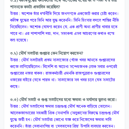
৩.১) কলিঙ্গযুদ্ধের ফলাফলের সঙ্গে অশোকের ধন্মের কী সম্পর্ক? ধৰ্ম্ম তাঁর
শাসনকে কতটা প্রভাবিত করেছিল?
উত্তর : অশোক তাঁর ধৰ্ম্মনীতি দিয়ে জনগণকে একজোট করার চেষ্টা করেন।
কলিঙ্গ যুদ্ধের পরে তিনি আর যুদ্ধ করেননি। তিনি হিংসার বদলে শান্তির নীতি
নিয়েছিলেন। অশোক ঘোষণা করেন যে, এক প্রাণী অন্য প্রাণীর খাবার হতে
পারে না। এর পাশাপাশি দয়া, দান, সত্যকথা এসব আচরণের কথাও ধম্মে
বলা হয়েছে।
৩.২) মৌর্য সম্রাটরা গুপ্তচর কেন নিয়োগ করতেন?
উত্তর : মৌর্য সম্রাটরাই প্রথম সাম্রাজ্যের খোঁজ খবর আনতে গুপ্তচরদের
কাজে লাগিয়েছিলেন। বিদেশি বা অচেনা সন্দেহজনক লোক সবার ওপরেই
গুপ্তচরের নজর থাকত। রাজকর্মচারী এমনকি রাজপুত্ররাও গুপ্তচরদের
নজরের বাইরে যেতে পারত না। সাম্রাজ্যের সব খবর চলে যেত সম্রাটের
কাছে।
৩.৩) মৌর্য সম্রাট ও গুপ্ত সম্রাটদের মধ্যে ক্ষমতা ও মর্যাদার তুলনা করো।
উত্তর : মৌর্য সম্রাটদের ক্ষমতা চন্দ্রগুপ্ত মৌর্য অনেক বাড়িয়ে তোলেন।
আলেকজান্ডারের সহকারী গ্রিক সেনাপতি সেলুকাসের বিরুদ্ধে চন্দ্রগুপ্ত মৌর্য
যুদ্ধে জয়ী হন। মৌর্য সম্রাটরা কোনো যজ্ঞ করে নিজেদের ক্ষমতা দাবি
করেননি। তাঁরা দেবানাংপিয় বা ‘দেবতাদের প্রিয়’ উপাধি ব্যবহার করতেন।