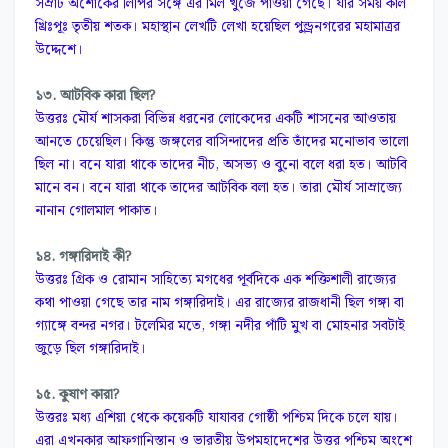
সম্রাট অশোকের লিপির সঙ্গে এর মিল খুঁজে পাওয়া গেছে। যার সময় কাল
খ্রিঃপূঃ তৃতীয় শতক। মহাস্থান লেখটি লেখা হয়েছিল পুন্ড্রনগরের মহামাত্রর
উদ্দেশে।
১৩. আটবিক কারা ছিল?
উত্তরঃ মৌর্য শাসকরা বিভিন্ন ধরনের লোকেদের একটি শাসনের আওতায়
আনতে চেয়েছিল। কিন্তু জঙ্গলের বাসিন্দাদের প্রতি তাঁদের মনোভাব ভালো
ছিল না। বনে যারা থাকে তাদের নীচ, অসভ্য ও বুনো বলে ধরা হত। আটবি
মানে বন। বনে যারা থাকে তাদের আটবিক বলা হত। তারা মৌর্য সাম্রাজ্যে
নানান গোলমাল পাকাত।
১৪. গঙ্গারিদাই কী?
উত্তরঃ গ্রিক ও রোমান সাহিত্যে মগধের পূর্বদিকে এক শক্তিশালী রাজ্যের
কথা পাওয়া গেছে তার নাম গঙ্গারিদাই। এর রাজ্যের রাজধানী ছিল গঙ্গা বা
গ্যাঙ্গে বন্দর নগর। টলেমির মতে, গঙ্গা নদীর পাঁটি মুখ বা মোহনার সবটাই
জুড়ে ছিল গঙ্গারিদাই।
১৫. কুষাণ কারা?
উত্তরঃ মধ্য এশিয়া থেকে কয়েকটি যাযাবর গোষ্ঠী পশ্চিম দিকে চলে যায়।
এরা এখনকার আফগানিস্তান ও ভারতীয় উপমহাদেশের উত্তর পশ্চিম অংশে