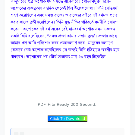
বিন্দুসারের পুত্র অশোক ধর্ম সম্বন্ধে একেবারেই গোঁড়ামিমুক্ত ছিলেন।
অশোকের রাজত্বকাল বহুদিক থেকেই ছিল উল্লেখযোগ্য। তিনি বৌদ্ধধর্ম
গ্রহণ করেছিলেন এবং সমস্ত রাজ্যে ও রাজ্যের বাইরে এই ধর্মমত প্রচার
করার কাজে ব্রতী হয়েছিলেন। তিনি যুদ্ধ নীতির পরিবর্তে ধর্মনীতি ঘোষণা
করেন। অশোকের এই ধর্ম একেবারেই মানবধর্ম অশোক এমন একজন
সম্রাট যিনি বলেছিলেন, “সমস্ত প্রজা আমার সন্তান তুল্য’। প্রজার কাছে
আমার ঋণ আমি পরিশোধ করব প্রজাকল্যাণ করে। মানুষের কল্যাণে
যেভাবে চেষ্টা অশোক করেছিলেন সে জন্যই তিনি ইতিহাসে স্মরণীয় হয়ে
থাকবেন। অশোকের পর মৌর্য সাম্রাজ্য মাত্র ৫০ বছর টিকেছিল।
PDF File Ready 200 Second..
Click To Download