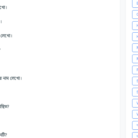
েখো।
ো।
াম লেখো।
?
দীর নাম লেখো।
্থিত?
অ
োনটি?
আ