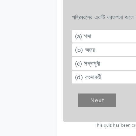
পশ্চিমবঙ্গের একটি বরফগলা জলে প
(a) গঙ্গা
(b) অজয়
(c) সপ্তমুখী
(d) কংসাবতী
This quiz has been cr