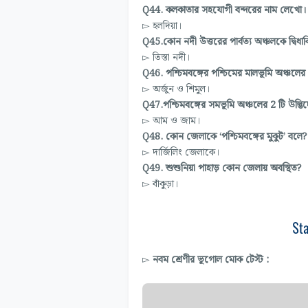
Q44. কলকাতার সহযোগী বন্দরের নাম লেখো।
▻ হলদিয়া।
Q45.কোন নদী উত্তরের পার্বত্য অঞ্চলকে দ্বিধা
▻ তিস্তা নদী।
Q46. পশ্চিমবঙ্গের পশ্চিমের মালভূমি অঞ্চলের
▻ অর্জুন ও শিমুল।
Q47.পশ্চিমবঙ্গের সমভূমি অঞ্চলের 2 টি উদ্ভ
▻ আম ও জাম।
Q48. কোন জেলাকে ‘পশ্চিমবঙ্গের মুকুট’ বলে?
▻ দার্জিলিং জেলাকে।
Q49. শুশুনিয়া পাহাড় কোন জেলায় অবস্থিত?
▻ বাঁকুড়া।
▻
নবম শ্রেণীর ভূগোল মোক টেস্ট :