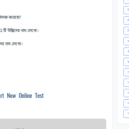
ব
বিভক্ত করেছে?
ব
 2 টি উদ্ভিদের নাম লেখো।
ব
ম
িদের নাম লেখো।
ষ
ষ
স
স
স
স
স