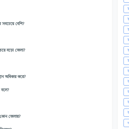
ই
ই
াব সবচেয়ে বেশি?
ই
চেয়ে বড়ো জেলা?
ই
ই
উ
থান অধিকার করে?
উ
’ বলে?
উ
উ
উ
 কোন জেলায়?
দ