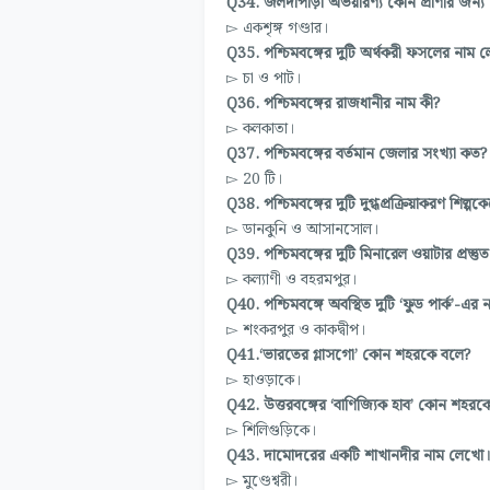
Q34. জলদাপাড়া অভয়ারণ্য কোন প্রাণীর জন্য 
▻ একশৃঙ্গ গণ্ডার।
Q35. পশ্চিমবঙ্গের দুটি অর্থকরী ফসলের নাম 
▻ চা ও পাট।
Q36. পশ্চিমবঙ্গের রাজধানীর নাম কী?
▻ কলকাতা।
Q37. পশ্চিমবঙ্গের বর্তমান জেলার সংখ্যা কত?
▻ 20 টি।
Q38. পশ্চিমবঙ্গের দুটি দুগ্ধপ্রক্রিয়াকরণ শিল্পক
▻ ডানকুনি ও আসানসোল।
Q39. পশ্চিমবঙ্গের দুটি মিনারেল ওয়াটার প্রস্তু
▻ কল্যাণী ও বহরমপুর।
Q40. পশ্চিমবঙ্গে অবস্থিত দুটি ‘ফুড পার্ক’-এ
▻ শংকরপুর ও কাকদ্বীপ।
Q41.‘ভারতের গ্লাসগো’ কোন শহরকে বলে?
▻ হাওড়াকে।
Q42. উত্তরবঙ্গের ‘বাণিজ্যিক হাব’ কোন শহরক
▻ শিলিগুড়িকে।
Q43. দামোদরের একটি শাখানদীর নাম লেখো
▻ মুণ্ডেশ্বরী।