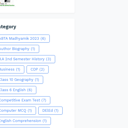
tegory
ABTA Madhyamik 2023
(6)
Author Biography
(1)
B.A 2nd Semester History
(3)
Business
(1)
CDP
(2)
Class 10 Geography
(1)
Class 6 English
(6)
Competitive Exam Test
(7)
Computer MCQ
(1)
DElEd
(1)
English Comprehension
(1)