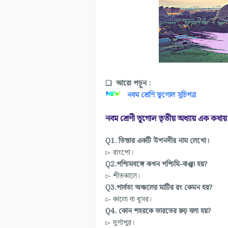
❑
আরো পড়ুন :
নবম শ্রেণি ভূগোল সূচিপত্র
নবম শ্রেণী ভূগোল তৃতীয় অধ্যায় এক কথায়
Q1. তিস্তার একটি উপনদীর নাম লেখো।
▻ রাংপো।
Q2.পশ্চিমবঙ্গে কখন পশ্চিমি-ঝঞ্ঝা হয়?
▻ শীতকালে।
Q3.পার্বত্য অঞ্চলের মাটির রং কেমন হয়?
▻ কালো বা ধূসর।
Q4. কোন শহরকে ভারতের রুঢ় বলা হয়?
▻ দুর্গাপুর।