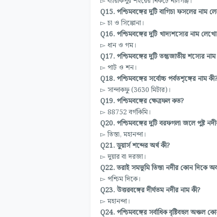
▻ ব্যারাকপুর শহরের নিকটে নীলগঞ্জ।
Q15. পশ্চিমবঙ্গের দুটি বাগিচা ফসলের নাম ল
▻ চা ও সিঙ্কোনা।
Q16. পশ্চিমবঙ্গের দুটি খাদ্যশস্যের নাম লেখ
▻ ধান ও গম।
Q17. পশ্চিমবঙ্গের দুটি তন্তুজাতীয় শস্যের ন
▻ পাট ও শন।
Q18. পশ্চিমবঙ্গের সর্বোচ্চ পর্বতশৃঙ্গের নাম কী
▻ সান্দাকফু (3630 মিটার)।
Q19. পশ্চিমবঙ্গের ক্ষেত্রফল কত?
▻ 88752 বর্গকিমি।
Q20. পশ্চিমবঙ্গের দুটি বরফগলা জলে পুষ্ট ন
▻ তিস্তা, মহানন্দা
।
Q21. ডুয়ার্স শব্দের অর্থ কী?
▻ দুয়ার বা দরজা।
Q22. তরাই সমভূমি তিস্তা নদীর কোন দিকে অবস
▻ পশ্চিম দিকে।
Q23. উত্তরবঙ্গের দীর্ঘতম নদীর নাম কী?
▻ মহানন্দা।
Q24. পশ্চিমবঙ্গের সর্বাধিক বৃষ্টিবহুল অঞ্চল ক