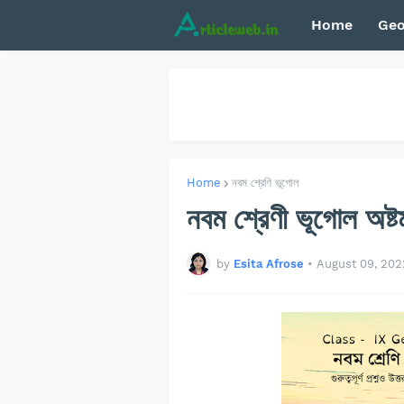
Home
Geo
Home
নবম শ্রেণি ভূগোল
নবম শ্রেণী ভূগোল অষ্টম
by
Esita Afrose
•
August 09, 202