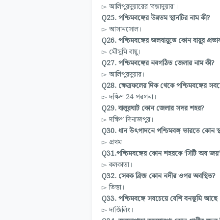
▻ আলিপুরদুয়ারের 'বক্সাদুয়ার'।
Q25. পশ্চিমবঙ্গের উন্নতম স্থানটির নাম কী?
▻ আসানসোল।
Q26. পশ্চিমবঙ্গের জলবায়ুতে কোন বায়ুর প্রভ
▻ মৌসুমি বায়ু।
Q27. পশ্চিমবঙ্গের নবগঠিত জেলার নাম কী?
▻ আলিপুরদুয়ার।
Q28. ক্ষেত্রফলের দিক থেকে পশ্চিমবঙ্গের সব
▻ দক্ষিণ 24 পরগনা।
Q29. বালুরঘাট কোন জেলার সদর শহর?
▻ দক্ষিণ দিনাজপুর।
Q30. ধান উৎপাদনে পশ্চিমবঙ্গ ভারতে কোন স্
▻ প্রথম।
Q31.পশ্চিমবঙ্গের কোন শহরকে ‘সিটি অব জয়
▻ কলকাতা।
Q32. সেবক ব্রিজ কোন নদীর ওপর অবস্থিত?
▻ তিস্তা।
Q33. পশ্চিমবঙ্গে সবচেয়ে বেশি বনভূমি আছে
▻ দার্জিলিং।