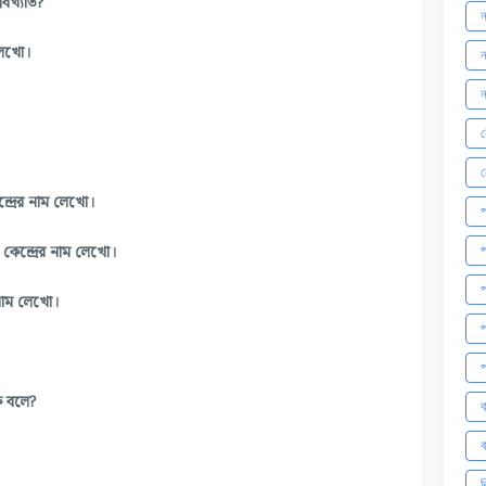
বিখ্যাত?
ন
লেখো।
ন
ন
ন
েন্দ্রের নাম লেখো।
প
ত কেন্দ্রের নাম লেখো।
প
প
র নাম লেখো।
প
প
ে বলে?
ব
ব
।
ব