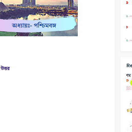
Re
 উত্তর