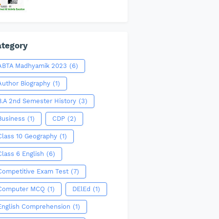
tegory
ABTA Madhyamik 2023
(6)
Author Biography
(1)
B.A 2nd Semester History
(3)
Business
(1)
CDP
(2)
Class 10 Geography
(1)
Class 6 English
(6)
Competitive Exam Test
(7)
Computer MCQ
(1)
DElEd
(1)
English Comprehension
(1)