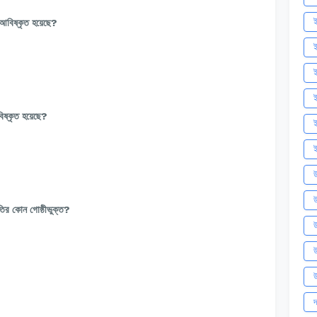
ই
আবিষ্কৃত হয়েছে?
ই
ই
ষ্কৃত হয়েছে?
ই
ই
উ
উ
তির কোন গোষ্ঠীভুক্ত?
উ
উ
উ
দ