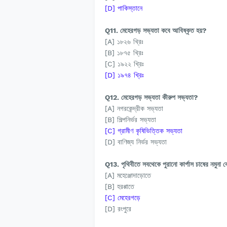
[D] পাকিস্তানে
Q11. মেহেরগড় সভ্যতা কবে আবিষ্কৃত হয়?
[A] ১৮২৬ খ্রিঃ
[B] ১৮৭৫ খ্রিঃ
[C] ১৯২২ খ্রিঃ
[D] ১৯৭৪ খ্রিঃ
Q12. মেহেরগড় সভ্যতা কীরুপ সভ্যতা?
[A] নগরকেন্দ্রীক সভ্যতা
[B] শিল্পনির্ভর সভ্যতা
[C] গ্রামীণ কৃষিভিত্তিক সভ্যতা
[D] বাণিজ্য নির্ভর সভ্যতা
Q13. পৃথিবীতে সবথেকে পুরানো কার্পাস চাষের নমুনা 
[A] মহেঞ্জোদাড়োতে
[B] হরপ্পাতে
[C] মেহেরগড়ে
[D] রংপুরে