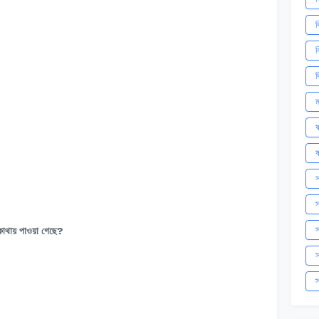
ব
ব
ব
ম
ষ
ষ
স
স
স
কোথায় পাওয়া গেছে?
স
স