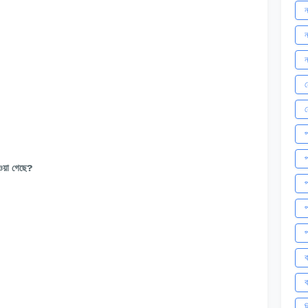
ন
ন
ন
ন
প
প
ওয়া গেছে?
প
প
প
ব
ব
ব