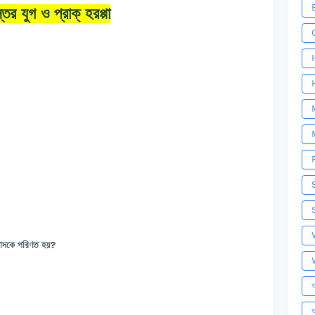
্তর যুগ ও প্রাক্ হরপ্পা
পাদকে পরিণত হয়?
অ
আ