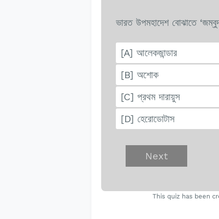
ভারত উপমহাদেশ বোঝাতে ‘জম্বুদ্
[A] আলেকজান্ডার
[B] অশোক
[C] প্রথম দারায়ুস
[D] হেরোডোটাস
This quiz has been cr