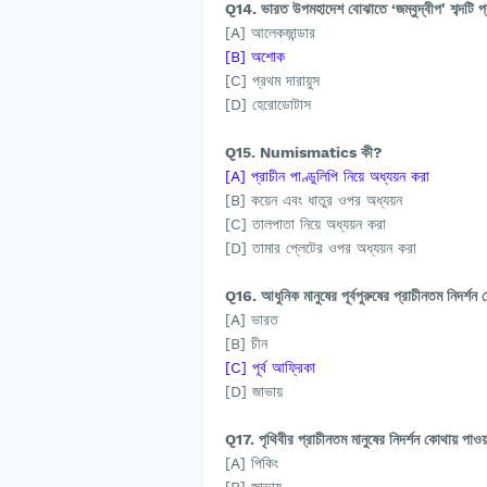
Q14. ভারত উপমহাদেশ বোঝাতে ‘জম্বুদ্বীপ' শব্দটি 
[A] আলেকজান্ডার
[B] অশোক
[C] প্রথম দারায়ুস
[D] হেরোডোটাস
Q15. Numismatics কী?
[A] প্রাচীন পাণ্ডুলিপি নিয়ে অধ্যয়ন করা
[B] কয়েন এবং ধাতুর ওপর অধ্যয়ন
[C] তালপাতা নিয়ে অধ্যয়ন করা
[D] তামার প্লেটের ওপর অধ্যয়ন করা
Q16. আধুনিক মানুষের পূর্বপুরুষের প্রাচীনতম নিদর্শন
[A] ভারত
[B] চীন
[C] পূর্ব আফ্রিকা
[D] জাভায়
Q17. পৃথিবীর প্রাচীনতম মানুষের নিদর্শন কোথায় পাও
[A] পিকিং