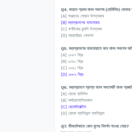
Q4. ভারতে প্রথম মানব অবশেষ (হোমিনিড) কোথায় 
[A] পাঞ্জাবের সোয়ান উপত্যকায়
[B] মধ্যপ্রদেশের হাথনোরায়
[C] কর্ণাটকের হুন্সগি উপত্যকা
[D] মহারাষ্ট্রের নোভাসা
Q5. মধ্যপ্রদেশের হাথনোরাতে কবে মানব অবশেষ আবি
[A] ১৮৯৭ খ্রিঃ
[B] ১৮৯০ খ্রিঃ
[C] ১৮৯১ খ্রিঃ
[D] ১৮৮২ খ্রিঃ
Q6. মধ্যপ্রদেশে প্রাপ্ত মানব অবশেষটি মানব প্রজা
[A] হোমো হাবিলিস
[B] অস্ট্রালোপিথেকাস
[C] হোমোইরেক্টাস
[D] হোমো স্যাপিয়েন্স স্যাপিয়েন্স
Q7. ভীমবেটকাতে কোন যুগের নিদর্শন পাওয়া গেছে?