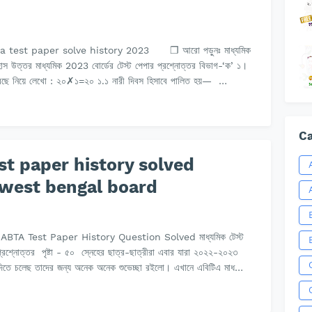
ta test paper solve history 2023 ❐ আরো পড়ুনঃ মাধ্যমিক
হাস উত্তর মাধ্যমিক 2023 বোর্ডের টেস্ট পেপার প্রশ্নোত্তর বিভাগ-‘ক’ ১।
েছে নিয়ে লেখো : ২০✗১=২০ ১.১ নারী দিবস হিসাবে পালিত হয়— …
Ca
t paper history solved
 west bengal board
TA Test Paper History Question Solved মাধ্যমিক টেস্ট
রশ্নোত্তর পৃষ্টা - ৫০ স্নেহের ছাত্র-ছাত্রীরা এবার যারা ২০২২-২০২৩
া দিতে চলেছ তাদের জন্য অনেক অনেক শুভেচ্ছা রইলো। এখানে এবিটিএ মাধ…