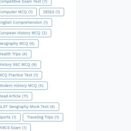
Competitive Exam Test
(7)
Computer MCQ
(1)
DElEd
(1)
English Comprehension
(1)
European History MCQ
(2)
Geography MCQ
(4)
Health Trips
(4)
History SSC MCQ
(6)
MCQ Practice Test
(1)
Modern History MCQ
(5)
Read Article
(11)
SLST Geography Mock Test
(4)
Sports
(1)
Traveling Trips
(1)
WBCS Exam
(1)