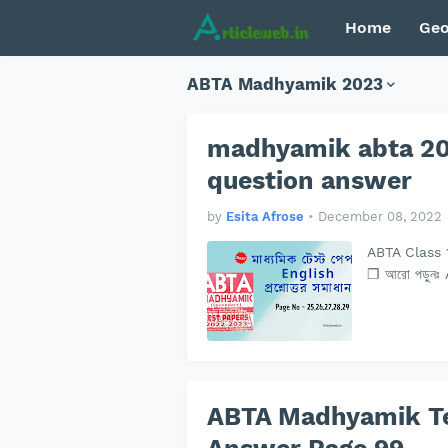
Home
Geo
ABTA Madhyamik 2023
madhyamik abta 202
question answer
by
Esita Afrose
•
December 08, 2022
ABTA Class
❐ আরো পড়ুনঃ
ABTA Madhyamik Te