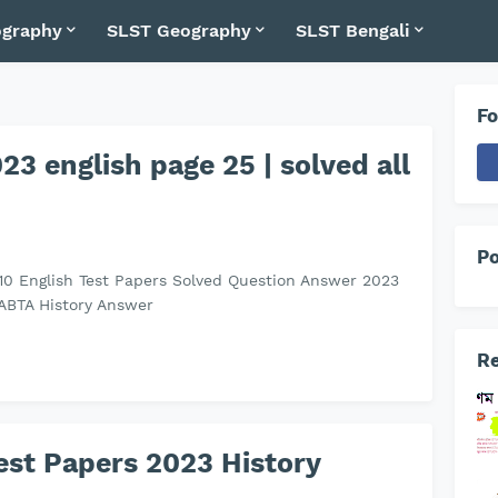
graphy
SLST Geography
SLST Bengali
Fo
3 english page 25 | solved all
Po
 10 English Test Papers Solved Question Answer 2023
 ABTA History Answer
Re
st Papers 2023 History