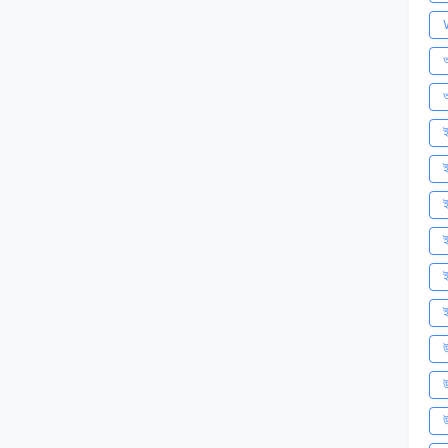
অ
আ
ই
ই
ই
ই
ই
উ
উ
উ