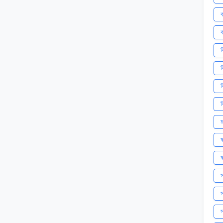
ব
ব
ব
ব
ব
ব
ম
ষ
ষ
স
স
স